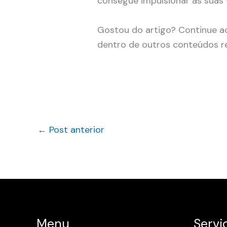
consegue impulsionar as suas 
Gostou do artigo? Continue
dentro de outros conteúdos re
←
Post anterior
Menu
Servi