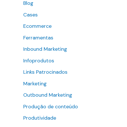
Blog
s
Cases
a
r
Ecommerce
p
Ferramentas
o
Inbound Marketing
r
Infoprodutos
:
Links Patrocinados
Marketing
Outbound Marketing
Produção de conteúdo
Produtividade