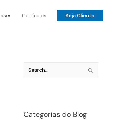
ases
Currículos
Seja Cliente
P
e
s
q
u
Categorias do Blog
i