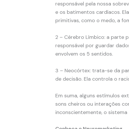
responsável pela nossa sobrev
e os batimentos cardíacos. El
primitivas, como o medo, a fom
2 – Cérebro Límbico: a parte 
responsável por guardar dado
envolvem os 5 sentidos.
3 – Neocórtex: trata-se da p
de decisão. Ela controla o racio
Em suma, alguns estímulos ex
sons cheiros ou interações c
inconscientemente, o sistema r
Conheça o Neuromarketing