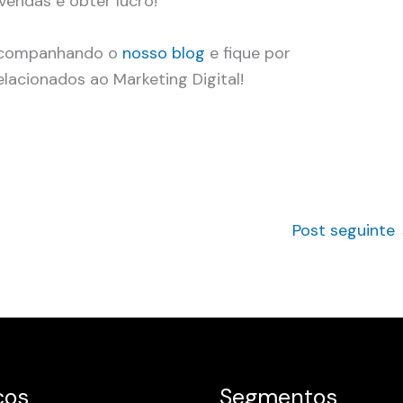
vendas e obter lucro!
 acompanhando o
nosso blog
e fique por
lacionados ao Marketing Digital!
Post seguinte
ços
Segmentos