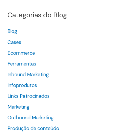
q
Categorias do Blog
u
i
Blog
s
Cases
a
r
Ecommerce
p
Ferramentas
o
Inbound Marketing
r
Infoprodutos
:
Links Patrocinados
Marketing
Outbound Marketing
Produção de conteúdo