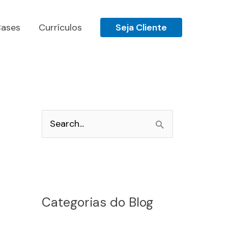
ases
Currículos
Seja Cliente
P
e
s
q
u
Categorias do Blog
i