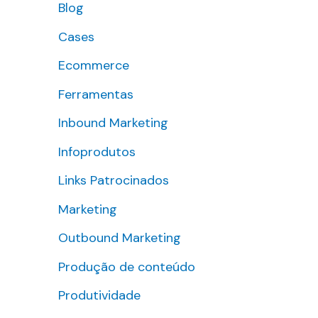
Blog
s
Cases
a
r
Ecommerce
p
Ferramentas
o
Inbound Marketing
r
Infoprodutos
:
Links Patrocinados
Marketing
Outbound Marketing
Produção de conteúdo
Produtividade