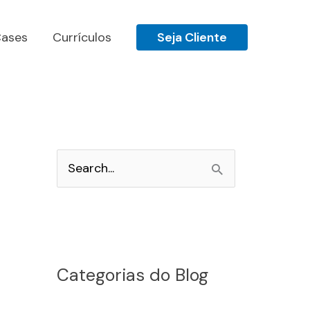
ases
Currículos
Seja Cliente
P
e
s
q
u
Categorias do Blog
i