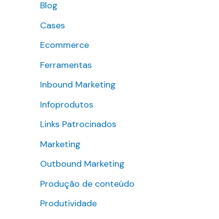
Blog
s
Cases
a
r
Ecommerce
p
Ferramentas
o
Inbound Marketing
r
Infoprodutos
:
Links Patrocinados
Marketing
Outbound Marketing
Produção de conteúdo
Produtividade