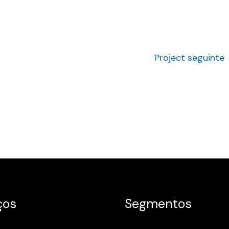
Project seguinte
ços
Segmentos