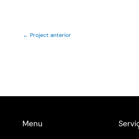
←
Project anterior
Menu
Servi