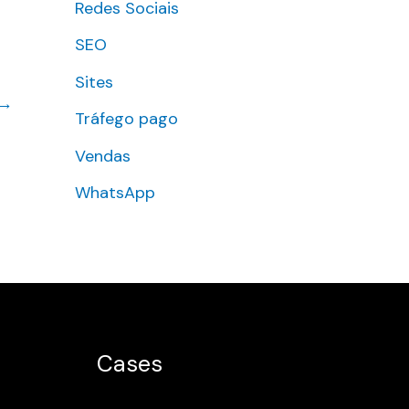
Redes Sociais
SEO
Sites
→
Tráfego pago
Vendas
WhatsApp
Cases