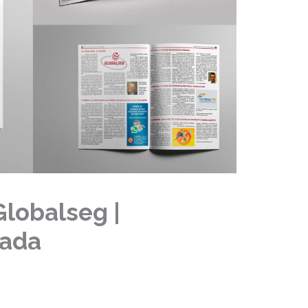
Globalseg |
vada