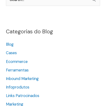
P
e
s
q
Categorias do Blog
u
i
Blog
s
Cases
a
r
Ecommerce
p
Ferramentas
o
Inbound Marketing
r
Infoprodutos
:
Links Patrocinados
Marketing