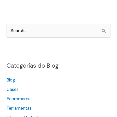
P
e
s
q
Categorias do Blog
u
i
Blog
s
Cases
a
r
Ecommerce
p
Ferramentas
o