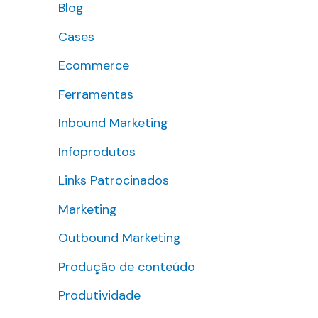
Blog
s
Cases
a
r
Ecommerce
p
Ferramentas
o
Inbound Marketing
r
Infoprodutos
:
Links Patrocinados
Marketing
Outbound Marketing
Produção de conteúdo
Produtividade