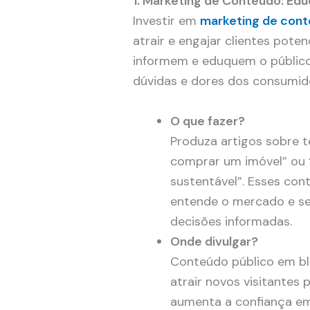
1. Marketing de Conteúdo: Ed
Investir em
marketing de con
atrair e engajar clientes potenc
informem e eduquem o público
dúvidas e dores dos consumid
O que fazer?
Produza artigos sobre 
comprar um imóvel” ou 
sustentável”. Esses co
entende o mercado e se
decisões informadas.
Onde divulgar?
Conteúdo público em blo
atrair novos visitantes 
aumenta a confiança em