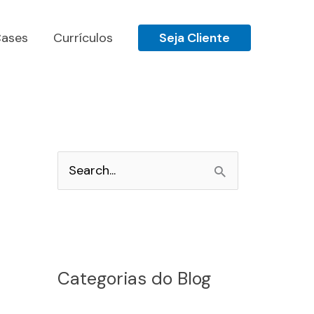
ases
Currículos
Seja Cliente
P
e
s
q
u
Categorias do Blog
i