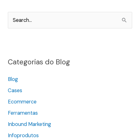
P
e
s
q
Categorias do Blog
u
i
Blog
s
Cases
a
r
Ecommerce
p
Ferramentas
o
Inbound Marketing
r
Infoprodutos