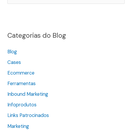
e
s
q
Categorias do Blog
u
i
Blog
s
Cases
a
r
Ecommerce
p
Ferramentas
o
Inbound Marketing
r
Infoprodutos
:
Links Patrocinados
Marketing