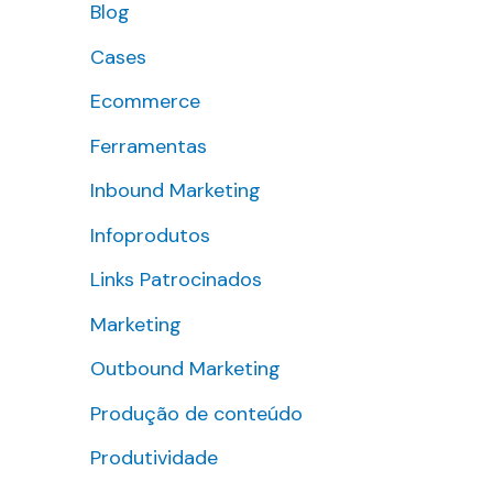
Blog
s
Cases
a
r
Ecommerce
p
Ferramentas
o
Inbound Marketing
r
Infoprodutos
:
Links Patrocinados
Marketing
Outbound Marketing
Produção de conteúdo
Produtividade