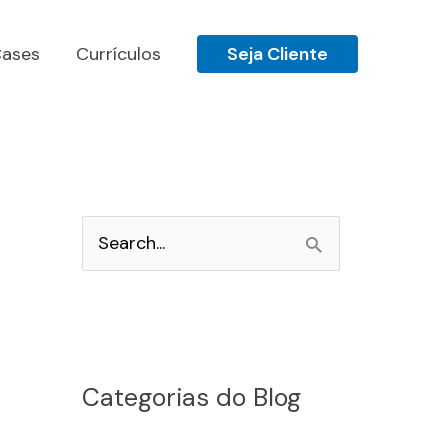
ases
Currículos
Seja Cliente
P
e
s
q
u
Categorias do Blog
i