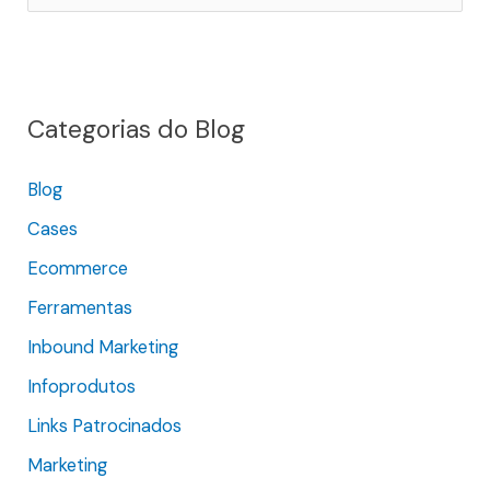
e
s
q
Categorias do Blog
u
i
Blog
s
Cases
a
r
Ecommerce
p
Ferramentas
o
Inbound Marketing
r
Infoprodutos
:
Links Patrocinados
Marketing