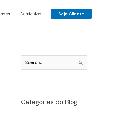
ases
Currículos
Seja Cliente
P
e
s
q
u
Categorias do Blog
i