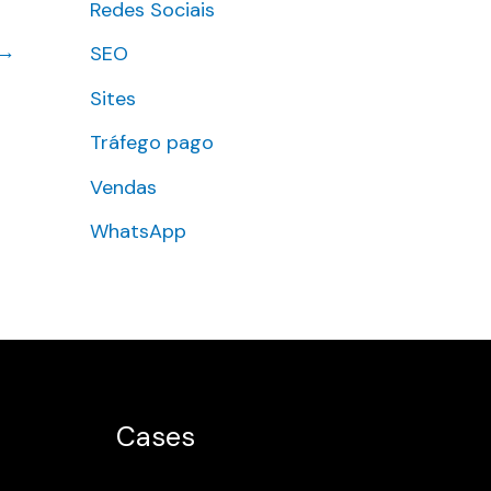
Redes Sociais
→
SEO
Sites
Tráfego pago
Vendas
WhatsApp
Cases