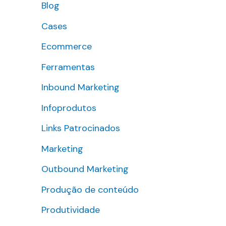
Blog
s
Cases
a
r
Ecommerce
p
Ferramentas
o
Inbound Marketing
r
Infoprodutos
:
Links Patrocinados
Marketing
Outbound Marketing
Produção de conteúdo
Produtividade