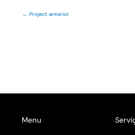
←
Project anterior
Menu
Servi