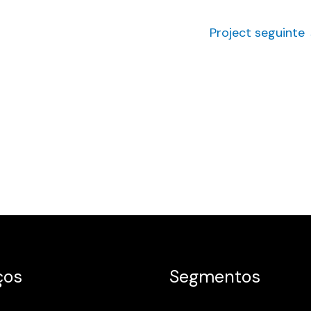
Project seguinte
ços
Segmentos