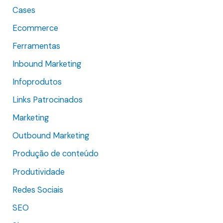
Cases
a
r
Ecommerce
p
Ferramentas
o
Inbound Marketing
r
Infoprodutos
:
Links Patrocinados
Marketing
Outbound Marketing
Produção de conteúdo
Produtividade
Redes Sociais
SEO