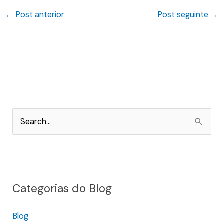
←
Post anterior
Post seguinte
→
P
e
s
q
Categorias do Blog
u
i
Blog
s