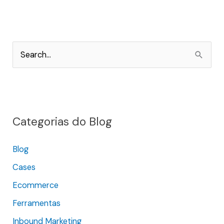
P
e
s
q
Categorias do Blog
u
i
Blog
s
Cases
a
r
Ecommerce
p
Ferramentas
o
Inbound Marketing