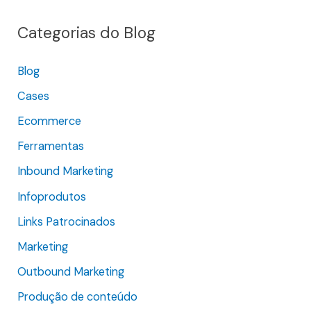
q
Categorias do Blog
u
i
Blog
s
Cases
a
r
Ecommerce
p
Ferramentas
o
Inbound Marketing
r
Infoprodutos
:
Links Patrocinados
Marketing
Outbound Marketing
Produção de conteúdo