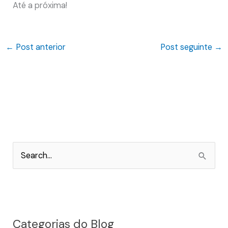
Até a próxima!
←
Post anterior
Post seguinte
→
P
e
s
q
Categorias do Blog
u