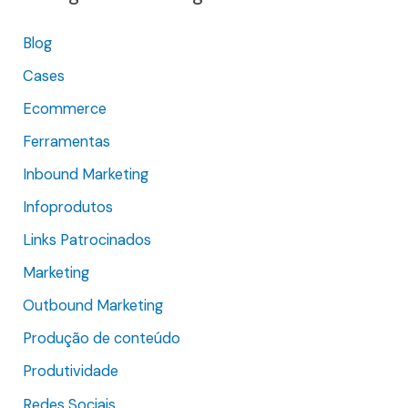
i
Blog
s
Cases
a
r
Ecommerce
p
Ferramentas
o
Inbound Marketing
r
Infoprodutos
:
Links Patrocinados
Marketing
Outbound Marketing
Produção de conteúdo
Produtividade
Redes Sociais