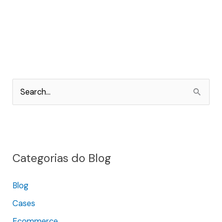
P
e
s
q
Categorias do Blog
u
i
Blog
s
Cases
a
r
Ecommerce